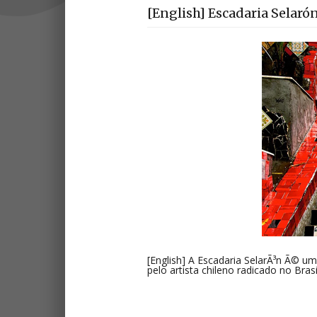
[English] Escadaria Selaró
[English] A Escadaria SelarÃ³n Ã© uma
pelo artista chileno radicado no Bra