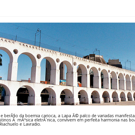
os e berÃ§o da boemia carioca, a Lapa Ã© palco de variadas manifest
tinos Ã mÃºsica eletrÃ´nica, convivem em perfeita harmonia nas boa
iachuelo e Lavradio.