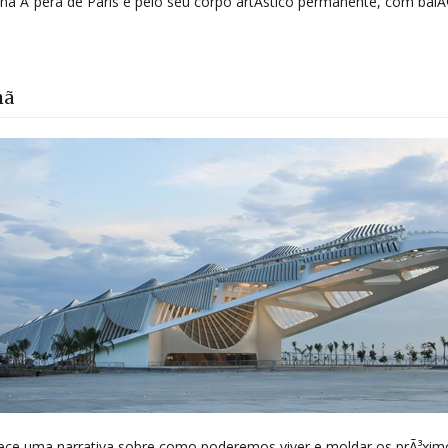
o na Ã“pera de Paris e pelo seu corpo artÃ­stico permanente, com balÃ
hã
ece uma narrativa sobre como poderemos viver e moldar os prÃ³xim