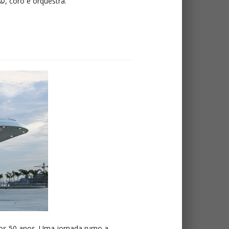
©, coro e orquestra.
os 50 anos. Uma jornada rumo a