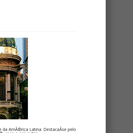
 e da AmÃ©rica Latina. DestacaÂ­se pelo