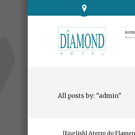
HOM
Welc
All posts by: "admin"
[English] Aterro do Flame