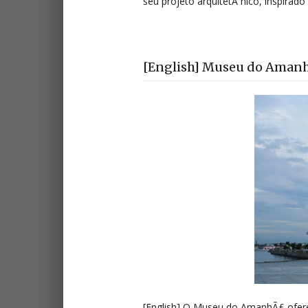
seu projeto arquitetÃ´nico, inspirad
[English] Museu do Aman
[English] O Museu do AmanhÃ£ ofer