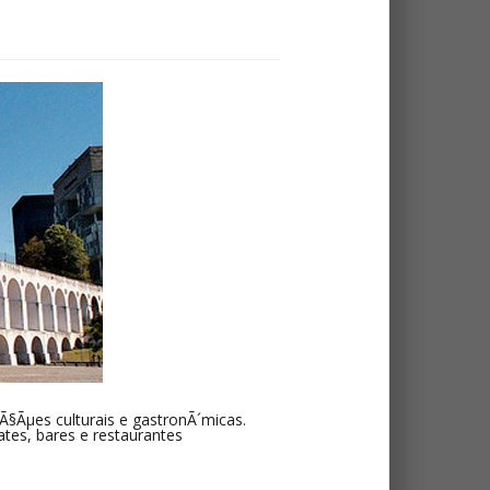
aÃ§Ãµes culturais e gastronÃ´micas.
tes, bares e restaurantes