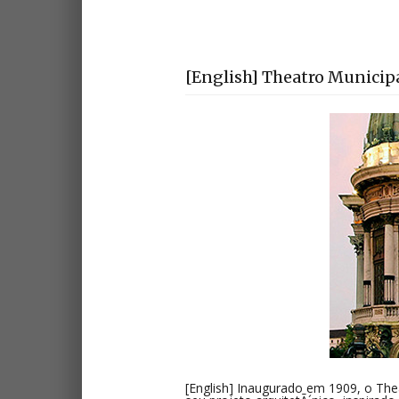
[English] Theatro Municip
[English] Inaugurado em 1909, o The