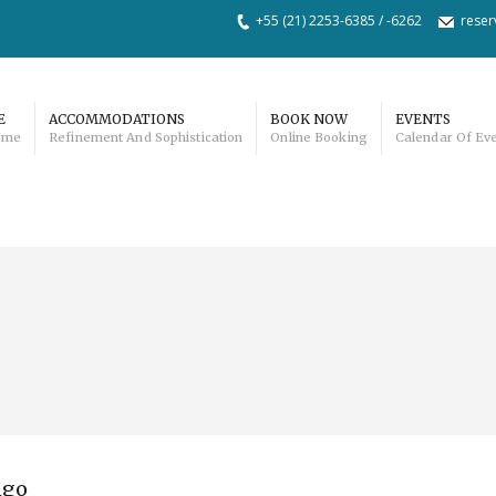
+55 (21) 2253-6385 / -6262
rese
E
ACCOMMODATIONS
BOOK NOW
EVENTS
ome
Refinement And Sophistication
Online Booking
Calendar Of Ev
ngo