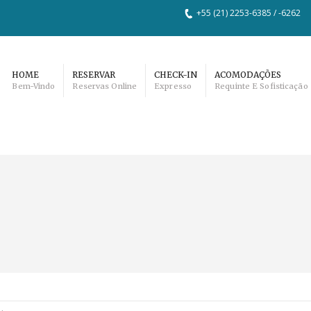
+55 (21) 2253-6385 / -6262
HOME
RESERVAR
CHECK-IN
ACOMODAÇÕES
Bem-Vindo
Reservas Online
Expresso
Requinte E Sofisticação