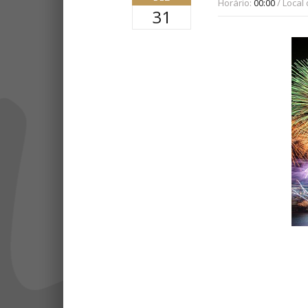
Horário:
00:00
/ Local
31